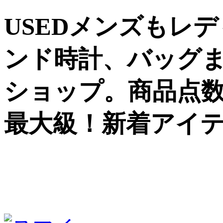
USEDメンズもレ
ンド時計、バッグ
ショップ。商品点数5
最大級！新着アイ