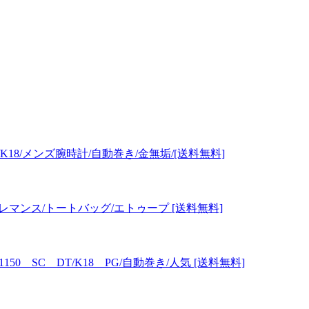
A/K18/メンズ腕時計/自動巻き/金無垢/[送料無料]
クレマンス/トートバッグ/エトゥープ [送料無料]
1150 SC DT/K18 PG/自動巻き/人気 [送料無料]