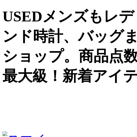
USEDメンズもレ
ンド時計、バッグ
ショップ。商品点数5
最大級！新着アイ